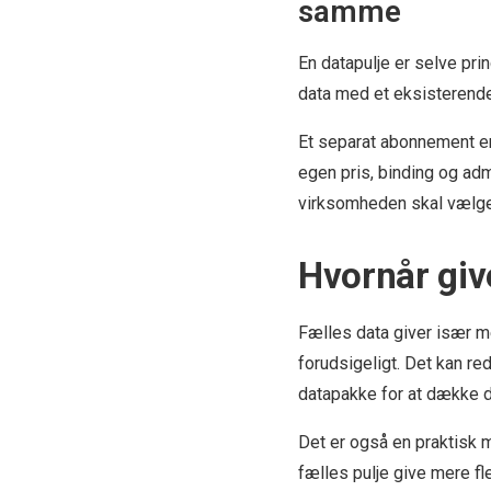
samme
En datapulje er selve pri
data med et eksisterend
Et separat abonnement er
egen pris, binding og ad
virksomheden skal vælge 
Hvornår giv
Fælles data giver især me
forudsigeligt. Det kan re
datapakke for at dække de
Det er også en praktisk m
fælles pulje give mere f