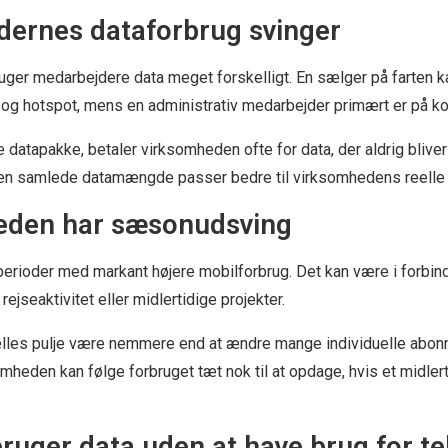
dernes dataforbrug svinger
ger medarbejdere data meget forskelligt. En sælger på farten ka
l og hotspot, mens en administrativ medarbejder primært er på ko
 datapakke, betaler virksomheden ofte for data, der aldrig bliver
den samlede datamængde passer bedre til virksomhedens reelle 
eden har sæsonudsving
erioder med markant højere mobilforbrug. Det kan være i forbi
, rejseaktivitet eller midlertidige projekter.
fælles pulje være nemmere end at ændre mange individuelle abon
mheden kan følge forbruget tæt nok til at opdage, hvis et midlerti
ruger data uden at have brug for 