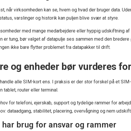
st, når virksomheden kan se, hvem og hvad der bruger data. Uden
atus, varslinger og historik kan puljen blive svær at styre.
irksomheder med mange medarbejdere eller hyppig udskiftning af
jen er tung, bør valget af datapulje ses sammen med den bredere
ingen ikke bare flytter problemet fra datapakker til drift.
e og enheder bør vurderes for
behandle alle SIM-kort ens. I praksis er der stor forskel på et SI
 tablet, router eller terminal.
ov for telefoni, ejerskab, support og tydelige rammer for arbejd
v: dataadgang, stabilitet, placering, overvågning og nem udskift
 har brug for ansvar og rammer