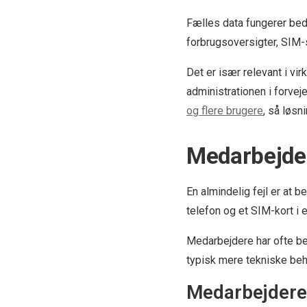
Fælles data fungerer bed
forbrugsoversigter, SIM-st
Det er især relevant i v
administrationen i forve
og flere brugere
, så løsn
Medarbejder
En almindelig fejl er at 
telefon og et SIM-kort i en
Medarbejdere har ofte beh
typisk mere tekniske beho
Medarbejdere