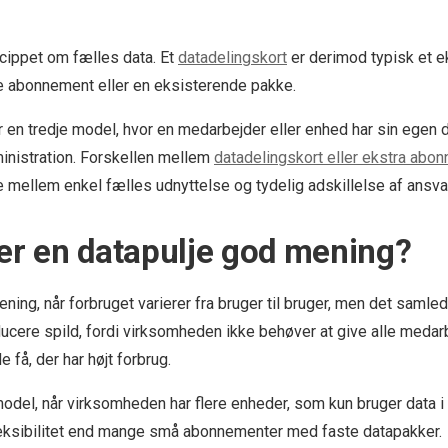
ncippet om fælles data. Et
datadelingskort
er derimod typisk et ek
e abonnement eller en eksisterende pakke.
 en tredje model, hvor en medarbejder eller enhed har sin egen 
ministration. Forskellen mellem
datadelingskort eller ekstra abo
mellem enkel fælles udnyttelse og tydelig adskillelse af ansvar
er en datapulje god mening?
ning, når forbruget varierer fra bruger til bruger, men det saml
ducere spild, fordi virksomheden ikke behøver at give alle medar
 få, der har højt forbrug.
odel, når virksomheden har flere enheder, som kun bruger data i 
leksibilitet end mange små abonnementer med faste datapakker.