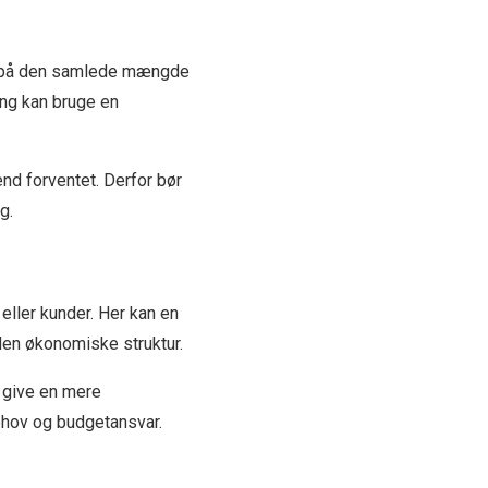
er på den samlede mængde
ing kan bruge en
end forventet. Derfor bør
g.
eller kunder. Her kan en
 den økonomiske struktur.
r give en mere
ehov og budgetansvar.