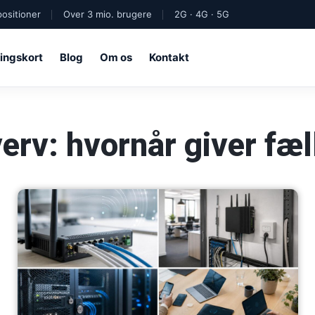
ositioner
Over 3 mio. brugere
2G · 4G · 5G
ingskort
Blog
Om os
Kontakt
hverv: hvornår giver fæ