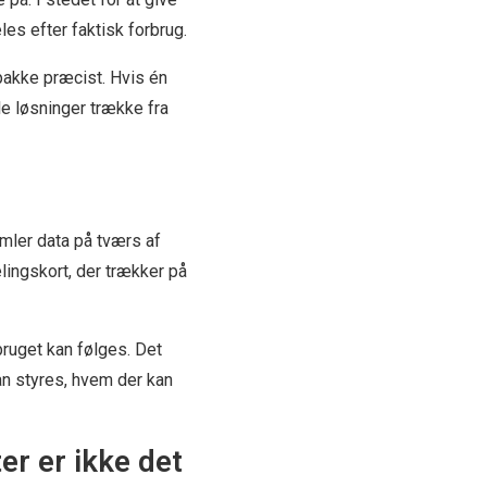
s efter faktisk forbrug.
pakke præcist. Hvis én
e løsninger trække fra
ler data på tværs af
lingskort, der trækker på
bruget kan følges. Det
an styres, hvem der kan
r er ikke det