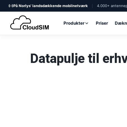
På Norlys' landsdækkende mobilnetværk
4.000+ antennep
Produkter
Priser
Dækn
Datapulje til er