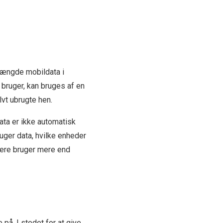
 mængde mobildata i
 bruger, kan bruges af en
vt ubrugte hen.
ta er ikke automatisk
uger data, hvilke enheder
ugere bruger mere end
å. I stedet for at give