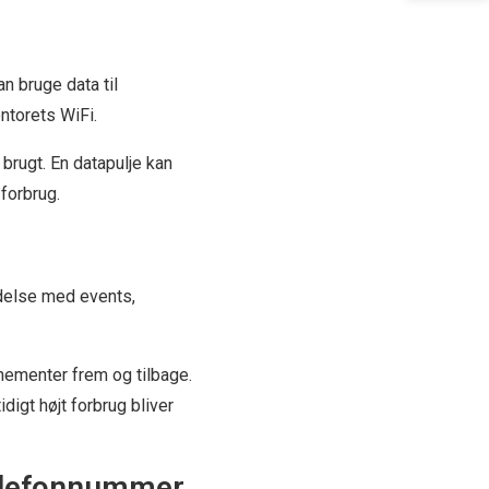
n bruge data til
ntorets WiFi.
 brugt. En datapulje kan
forbrug.
ndelse med events,
nementer frem og tilbage.
digt højt forbrug bliver
telefonnummer