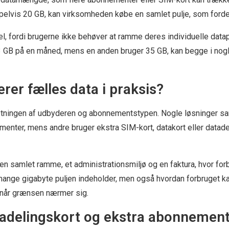
lvis 20 GB, kan virksomheden købe en samlet pulje, som fordele
el, fordi brugerne ikke behøver at ramme deres individuelle data
 GB på en måned, mens en anden bruger 35 GB, kan begge i nogl
rer fælles data i praksis?
tningen af udbyderen og abonnementstypen. Nogle løsninger sam
enter, mens andre bruger ekstra SIM-kort, datakort eller datade
n samlet ramme, et administrationsmiljø og en faktura, hvor for
r mange gigabyte puljen indeholder, men også hvordan forbruget k
, når grænsen nærmer sig.
tadelingskort og ekstra abonnemente