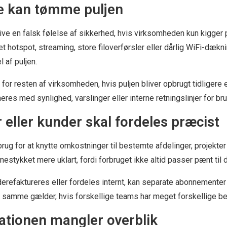
e kan tømme puljen
give en falsk følelse af sikkerhed, hvis virksomheden kun kigg
 hotspot, streaming, store filoverførsler eller dårlig WiFi-dækn
 af puljen.
or resten af virksomheden, hvis puljen bliver opbrugt tidligere 
res med synlighed, varslinger eller interne retningslinjer for bru
 eller kunder skal fordeles præcist
ug for at knytte omkostninger til bestemte afdelinger, projekter 
nestykket mere uklart, fordi forbruget ikke altid passer pænt til
derefaktureres eller fordeles internt, kan separate abonnemente
 samme gælder, hvis forskellige teams har meget forskellige b
ationen mangler overblik