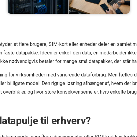
betyder, at flere brugere, SIM-kort eller enheder deler en samlet
in faste datapakke. Ideen er enkel: den data, én medarbejder ikke
kke nødvendigvis betaler for mange små datapakker, der står hal
ing for virksomheder med varierende dataforbrug. Men fælles da
er billigste model. Den rigtige løsning afhænger af, hvem der br
igt overblik er, og hvor store konsekvenserne er, hvis enkelte br
atapulje til erhverv?
s datamængde, som flere abonnementer eller SIM-kort kan trække p