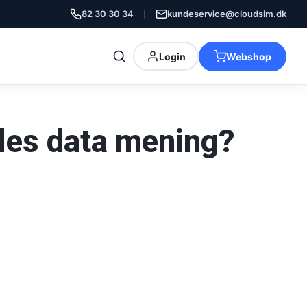
82 30 30 34
kundeservice@cloudsim.dk
Login
Webshop
lles data mening?