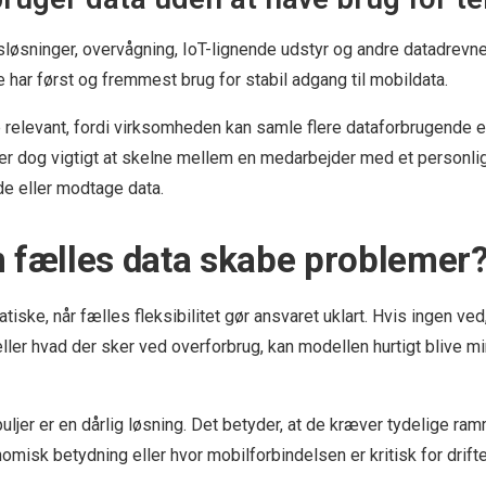
gsløsninger, overvågning, IoT-lignende udstyr og andre datadrevn
 har først og fremmest brug for stabil adgang til mobildata.
 relevant, fordi virksomheden kan samle flere dataforbrugende 
 er dog vigtigt at skelne mellem en medarbejder med et personl
de eller modtage data.
 fælles data skabe problemer
tiske, når fælles fleksibilitet gør ansvaret uklart. Hvis ingen ve
 eller hvad der sker ved overforbrug, kan modellen hurtigt blive 
puljer er en dårlig løsning. Det betyder, at de kræver tydelige ra
omisk betydning eller hvor mobilforbindelsen er kritisk for drifte