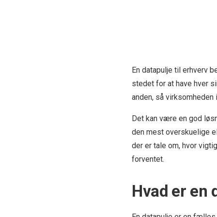
En datapulje til erhverv 
stedet for at have hver s
anden, så virksomheden i
Det kan være en god løsn
den mest overskuelige ell
der er tale om, hvor vigt
forventet.
Hvad er en d
En datapulje er en fælle