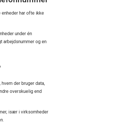
e enheder har ofte ikke
enheder under én
igt arbejdsnummer og en
?
d, hvem der bruger data,
mindre overskuelig end
mmer, især i virksomheder
n.