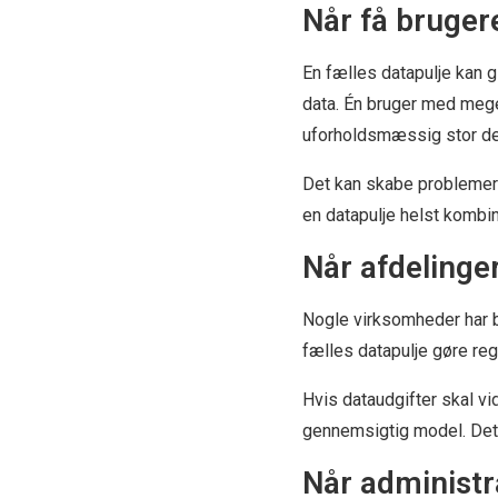
Når få bruger
En fælles datapulje kan 
data. Én bruger med meget
uforholdsmæssig stor del
Det kan skabe problemer f
en datapulje helst kombine
Når afdelinger
Nogle virksomheder har br
fælles datapulje gøre reg
Hvis dataudgifter skal vi
gennemsigtig model. Det
Når administr