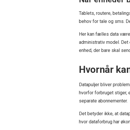
Tablets, routere, betalin
behov for tale og sms. De
Her kan fælles data være
administrativ model. Det
enhed, der bare skal sen
Hvornår kan
Datapuljer bliver problema
hvorfor forbruget stiger,
separate abonnementer.
Det betyder ikke, at data
hvor dataforbrug har økon