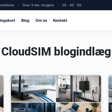
ositioner
Over 3 mio. brugere
2G · 4G · 5G
ingskort
Blog
Om os
Kontakt
CloudSIM blogindlæg