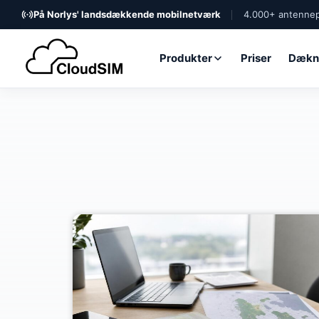
På Norlys' landsdækkende mobilnetværk
4.000+ antennep
Produkter
Priser
Dækn