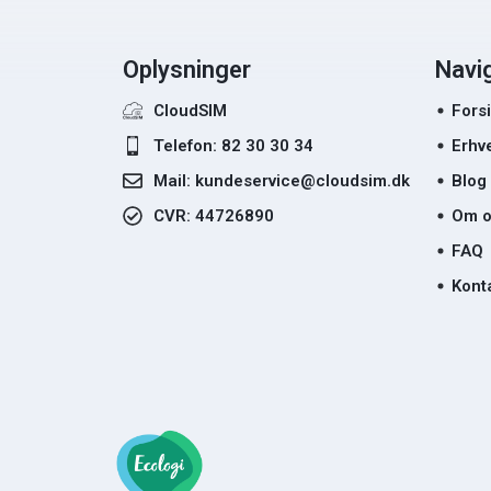
Oplysninger
Navi
CloudSIM
Fors
Telefon: 82 30 30 34
Erhv
Mail: kundeservice@cloudsim.dk
Blog
CVR: 44726890
Om o
FAQ
Kont