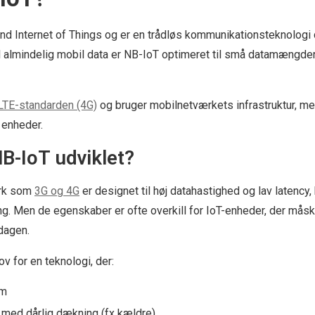
d Internet of Things og er en trådløs kommunikationsteknologi de
l almindelig mobil data er NB-IoT optimeret til små datamængder
LTE-standarden (4G)
og bruger mobilnetværkets infrastruktur, me
 enheder.
NB-IoT udviklet?
ærk som
3G og 4G
er designet til høj datahastighed og lav latency, 
. Men de egenskaber er ofte overkill for IoT-enheder, der mås
dagen.
v for en teknologi, der:
øm
 med dårlig dækning (fx kældre)