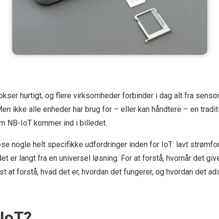
kser hurtigt, og flere virksomheder forbinder i dag alt fra sensore
Men ikke alle enheder har brug for – eller kan håndtere – en tradi
om NB-IoT kommer ind i billedet.
 løse nogle helt specifikke udfordringer inden for IoT: lavt strøm
t er langt fra en universel løsning. For at forstå, hvornår det gi
st at forstå, hvad det er, hvordan det fungerer, og hvordan det ads
-IoT?