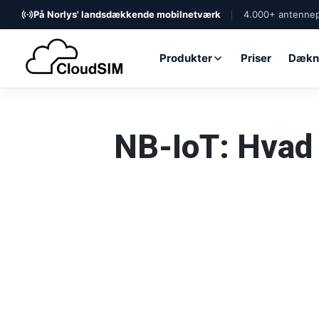
På Norlys' landsdækkende mobilnetværk
4.000+ antennep
Produkter
Priser
Dækn
NB-IoT: Hvad 