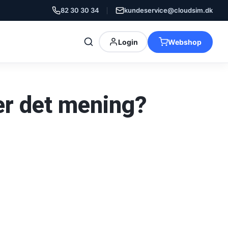
82 30 30 34
kundeservice@cloudsim.dk
Login
Webshop
er det mening?