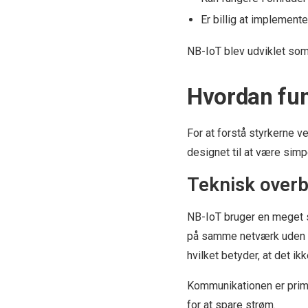
Er billig at implement
NB-IoT blev udviklet som
Hvordan fu
For at forstå styrkerne v
designet til at være simp
Teknisk overb
NB-IoT bruger en meget
på samme netværk uden at
hvilket betyder, at det i
Kommunikationen er primæ
for at spare strøm.