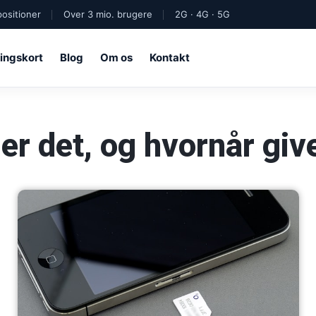
ositioner
Over 3 mio. brugere
2G · 4G · 5G
ingskort
Blog
Om os
Kontakt
er det, og hvornår giv