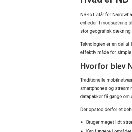
NB-IoT står for Narrowban
enheder. I modsætning ti
stor geografisk dækning.
Teknologien er en del af
effektiv måde for simple
Hvorfor blev 
Traditionelle mobilnetv
smartphones og streaming
datapakker få gange om 
Der opstod derfor et beho
Bruger meget lidt str
Kan fungere i områder