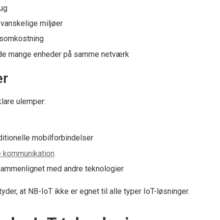
rug
vanskelige miljøer
tsomkostning
inde mange enheder på samme netværk
er
klare ulemper:
ditionelle mobilforbindelser
e kommunikation
sammenlignet med andre teknologier
er, at NB-IoT ikke er egnet til alle typer IoT-løsninger.