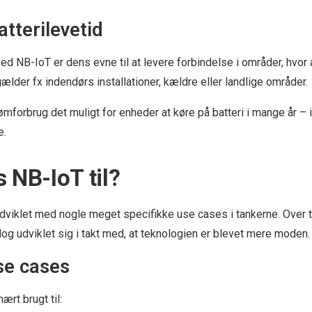
tterilevetid
ved NB-IoT er dens evne til at levere forbindelse i områder, hvo
gælder fx indendørs installationer, kældre eller landlige områder.
ømforbrug det muligt for enheder at køre på batteri i mange år – i
e.
 NB-IoT til?
udviklet med nogle meget specifikke use cases i tankerne. Over t
 udviklet sig i takt med, at teknologien er blevet mere moden.
se cases
ært brugt til: