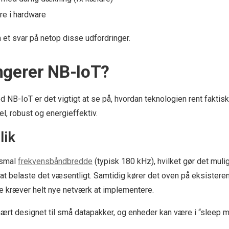
ere i hardware
 et svar på netop disse udfordringer.
ngerer NB-IoT?
ed NB-IoT er det vigtigt at se på, hvordan teknologien rent faktisk
el, robust og energieffektiv.
lik
 smal
frekvensbåndbredde
(typisk 180 kHz), hvilket gør det mul
 belaste det væsentligt. Samtidig kører det oven på eksisterend
kke kræver helt nye netværk at implementere.
rt designet til små datapakker, og enheder kan være i “sleep 